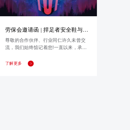
劳保会邀请函 | 捍足者安全鞋与您
相约 CIOSH 2025
尊敬的合作伙伴、行业同仁许久未曾交
流，我们始终惦记着您!一直以来，承蒙
您的支持与信任捍足者方能在劳保行业
稳步前行。如今，一场劳保界的年度盛
了解更多
会即将拉开帷幕，我们诚挚邀您相聚上
海，共赴这场行业盛宴!4月15日-17日，
捍足者团队出席第108届上海劳保展，欢
迎大家莅临捍足者展位E2C01。