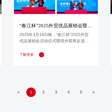
“春江杯”2025外贸优品展销会暨第
七届临沂劳保用品交易会成功举
2025年3月16日晚，“春江杯”2025外贸
办！
优品展销会启动仪式暨境外客商走进商
城工商联谊会在临沂宾馆隆重举行。来
自马来西亚、尼泊尔、新西兰、西班
了解更多
牙、乌兹别克斯坦、俄罗斯、蒙古国等3
0多个国家的300余位政府、商协会嘉
宾、国际采购商和行业知名企业家参加
活动。
«
1
2
3
4
5
»