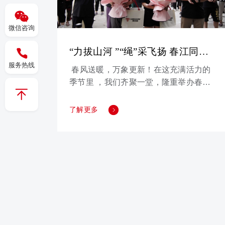
微信咨询
“力拔山河 ”“绳”采飞扬 春江同心
共赢梦想！
服务热线
春风送暖，万象更新！在这充满活力的
季节里 ，我们齐聚一堂，隆重举办春江
鞋业有限公司首届职工拔河比赛。 通
过比赛活动，促进了部门间的交流协
了解更多
作，增强了员工团队意识与集体荣誉
感，丰富了员工文化生活，展现了春江
集团活力与员工积极向上的精神风貌。