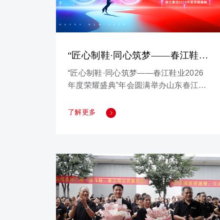
“匠心制鞋·同心筑梦——春江鞋业
2026年度荣耀盛典”年会圆满举办
“匠心制鞋·同心筑梦——春江鞋业2026
年度荣耀盛典”年会圆满举办山东春江鞋
业集团 2026年2月9日 18:21 山东 9人金
蛇辞旧岁，骏马迎新春！在这辞旧迎
了解更多
新、万象更新的美好时刻，我们欢聚一
堂，共同迎来“匠心制鞋·同心筑梦”春江
鞋业2026年度荣耀盛典！会上，林永刚
董事长发表致辞，感慨万千，他表示，
看到现场新老伙伴齐聚，内心满是感动
与自豪。回顾了2025年公司攻坚